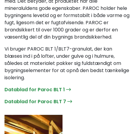
med. Det betyder, at produktet har alle
mineraluldens gode egenskaber. PAROC holder hele
bygningens levetid og er formstabilt i både varme og
fugt, ligesom det er fugtafvisende. PAROC er
brandsikkert til over 1000 grader og er derfor en
væsentlig del af din bygnings brandsikkerhed.
Vi bruger PAROC BLT 1/BLT7-granulat, der kan
blæses ind i på lofter, under gulve og i hulmure,
således at materialet pakker sig fuldstændigt om
bygningselementer for at opnå den bedst tænkelige
isolering.
Datablad for Paroc BLT 1
Datablad for Paroc BLT 7