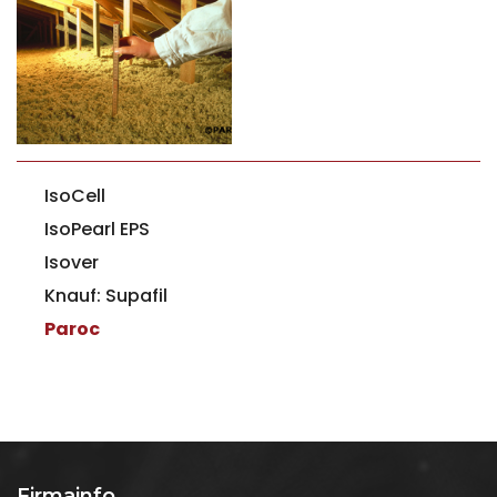
Primær
IsoCell
navigation
IsoPearl EPS
Isover
Knauf: Supafil
Paroc
Firmainfo