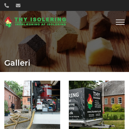
Gå
til
hovedindhold
Galleri